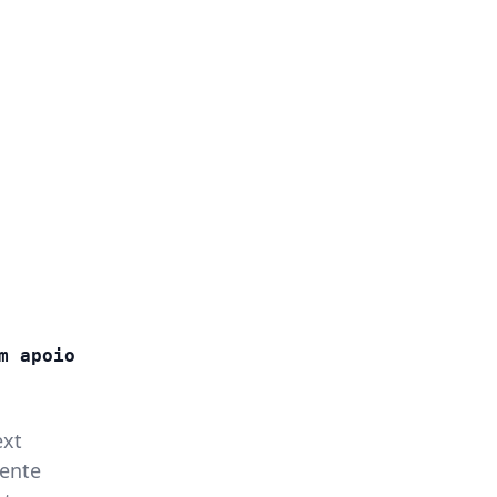
m apoio
ext
mente