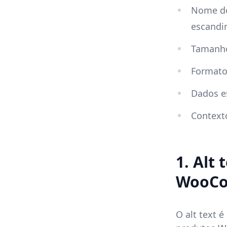
Nome do
escandin
Tamanho
Formato
Dados e
Contexto
1. Alt
WooC
O alt text 