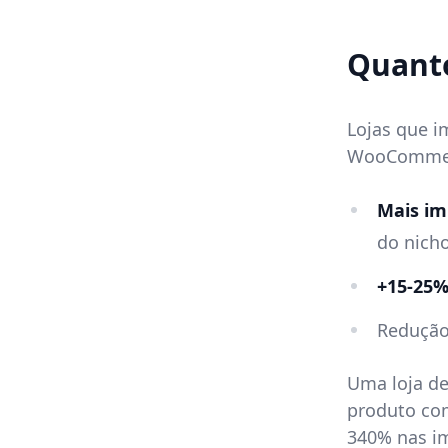
Quanto
Lojas que 
WooCommer
Mais im
do nicho
+15-25
Redução
Uma loja d
produto co
340% nas i