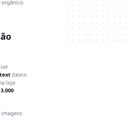
 orgânico
são
ser
 text
(texto
a loja
m
3.000
a imagens