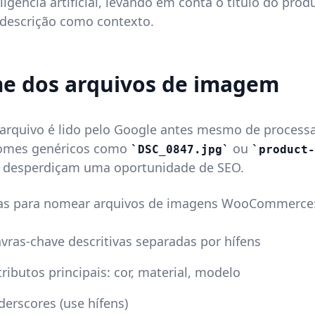
igência artificial, levando em conta o título do prod
 descrição como contexto.
e dos arquivos de imagem
rquivo é lido pelo Google antes mesmo de processa
omes genéricos como
ou
DSC_0847.jpg
product-
desperdiçam uma oportunidade de SEO.
cas para nomear arquivos de imagens WooCommerce
vras-chave descritivas separadas por hífens
tributos principais: cor, material, modelo
derscores (use hífens)