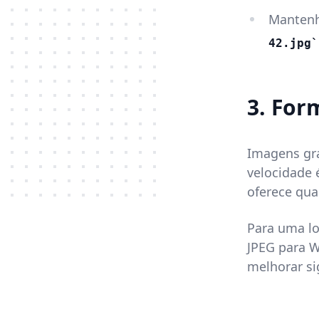
Mantenh
42.jpg
3. For
Imagens gr
velocidade
oferece qua
Para uma l
JPEG para W
melhorar si