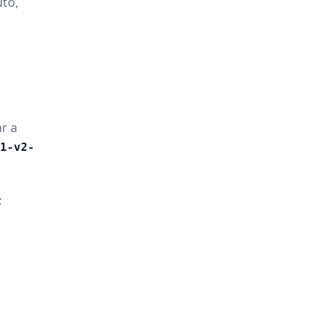
uto,
r a
1-v2-
: