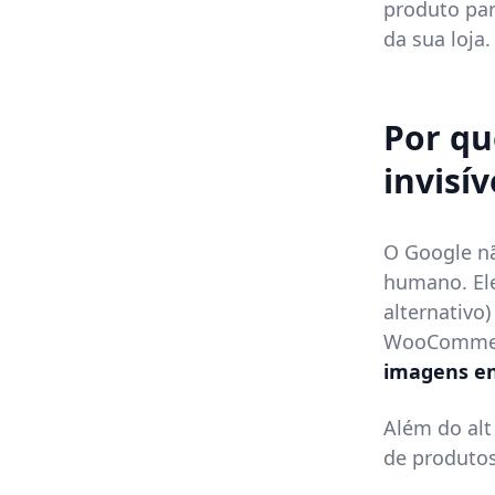
produto par
da sua loja.
Por q
invisí
O Google n
humano. Ele
alternativo
WooCommerc
imagens en
Além do alt
de produtos