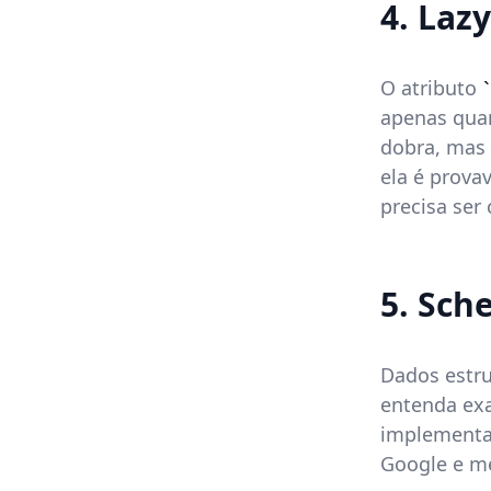
4. Laz
O atributo
apenas quan
dobra, mas
ela é prova
precisa ser
5. Sch
Dados estr
entenda ex
implementad
Google e m