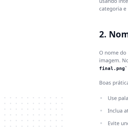
usando intel
categoria e
2. Nom
O nome do a
imagem. N
final.png
Boas práti
Use pala
Inclua a
Evite un