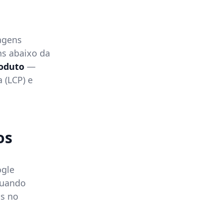
agens
ns abaixo da
roduto
—
 (LCP) e
os
gle
Quando
os no