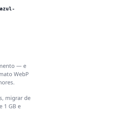
azul-
amento — e
ormato WebP
nores.
, migrar de
e 1 GB e