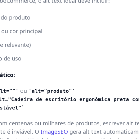
oCommerce, o alt text ideal deve incluir:
do produto
 ou cor principal
e relevante)
o de uso
ático:
ou
lt=""
alt="produto"
lt="Cadeira de escritório ergonômica preta co
stável"
com centenas ou milhares de produtos, escrever alt t
e é inviável. O
ImageSEO
gera alt text automatica