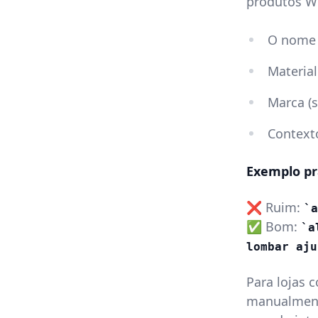
produtos Wo
O nome 
Material
Marca (s
Context
Exemplo pr
❌ Ruim:
a
✅ Bom:
a
lombar aju
Para lojas 
manualment